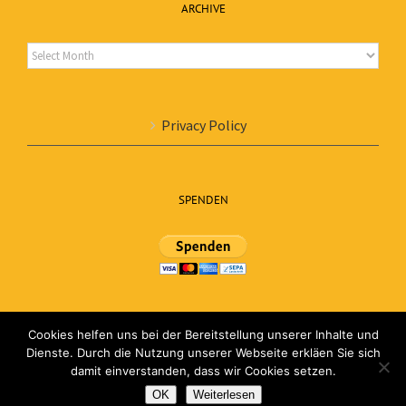
ARCHIVE
Archive
Privacy Policy
SPENDEN
Cookies helfen uns bei der Bereitstellung unserer Inhalte und
Dienste. Durch die Nutzung unserer Webseite erkläen Sie sich
damit einverstanden, dass wir Cookies setzen.
© Förderverein Mbuye Farm School e.V. | All Rights Reserved | Powered by
OK
Weiterlesen
networks & more