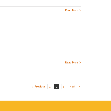
Read More
Read More
Previous
Next
1
2
3