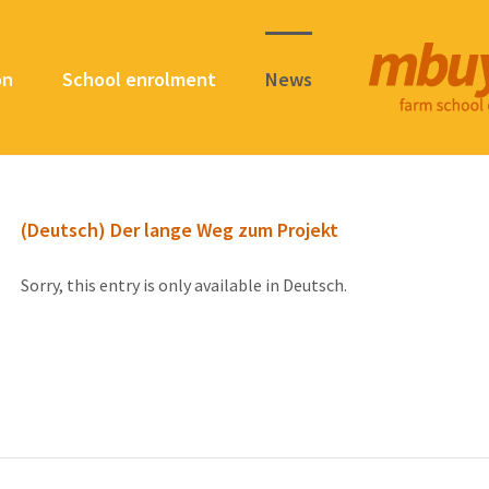
on
School enrolment
News
(Deutsch) Der lange Weg zum Projekt
Sorry, this entry is only available in Deutsch.