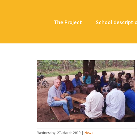
Skip
to
content
The Project
School descripti
 zum Projekt
Wednesday, 27. March 2019
|
News