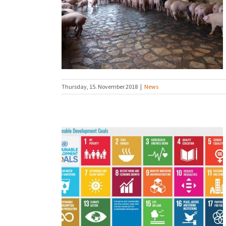
ser-Solar
Thursday, 15. November 2018
|
News
op SDG